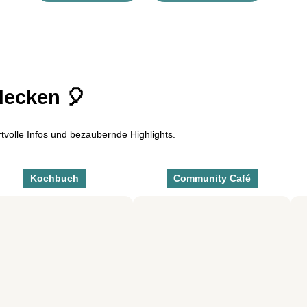
decken 🎈
ertvolle Infos und bezaubernde Highlights.
Kochbuch
Community Café