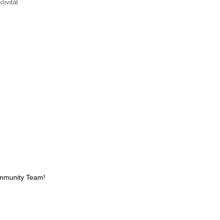
tivität
ommunity Team!