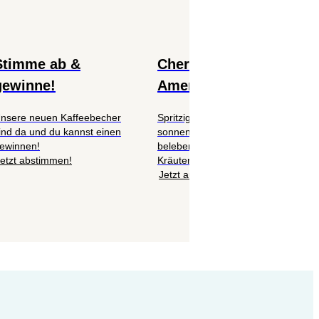
Stimme ab &
Cherry Vanilla
gewinne!
Americano
nsere neuen Kaffeebecher
Spritziger Mocktail trifft auf
ind da und du kannst einen
sonnengereifte Kirsche,
ewinnen!
belebende Zitrone und feine
etzt abstimmen!
Kräuternote. 🍒
Jetzt ausprobieren