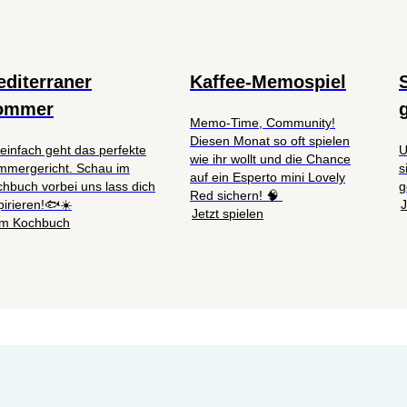
diterraner
Kaffee-Memospiel
ommer
Memo-Time, Community!
Diesen Monat so oft spielen
einfach geht das perfekte
U
wie ihr wollt und die Chance
mmergericht. Schau im
s
auf ein Esperto mini Lovely
hbuch vorbei uns lass dich
g
Red sichern! 🧠
pirieren!🐟☀️
J
Jetzt spielen
m Kochbuch