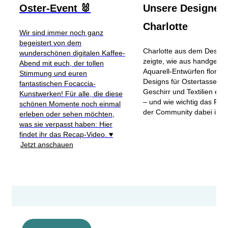
Oster-Event 🐰
Unsere Designeri
Charlotte
Wir sind immer noch ganz
begeistert von dem
Charlotte aus dem Desig
wunderschönen digitalen Kaffee-
zeigte, wie aus handgema
Abend mit euch, der tollen
Aquarell-Entwürfen florale
Stimmung und euren
Designs für Ostertassen,
fantastischen Focaccia-
Geschirr und Textilien ent
Kunstwerken! Für alle, die diese
– und wie wichtig das Fe
schönen Momente noch einmal
der Community dabei ist.
erleben oder sehen möchten,
was sie verpasst haben: Hier
findet ihr das Recap-Video. ♥️
Jetzt anschauen