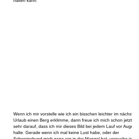
halten kann.
Wenn ich mir vorstelle wie ich ein bisschen leichter im nächsten
Urlaub einen Berg erklimme, dann freue ich mich schon jetzt so
sehr darauf, dass ich mir dieses Bild bei jedem Lauf vor Augen
halte. Gerade wenn ich mal keine Lust habe, oder der
Schweinehund mich ganz arg in der Mangel hat, versuche ich