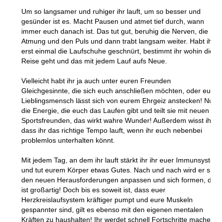
Um so langsamer und ruhiger ihr lauft, um so besser und
gesünder ist es. Macht Pausen und atmet tief durch, wann
immer euch danach ist. Das tut gut, beruhig die Nerven, die
Atmung und den Puls und dann trabt langsam weiter. Habt ihr
erst einmal die Laufschuhe geschnürt, bestimmt ihr wohin die
Reise geht und das mit jedem Lauf aufs Neue.
Vielleicht habt ihr ja auch unter euren Freunden
Gleichgesinnte, die sich euch anschließen möchten, oder euer
Lieblingsmensch lässt sich von eurem Ehrgeiz anstecken! Nutzt
die Energie, die euch das Laufen gibt und teilt sie mit neuen
Sportsfreunden, das wirkt wahre Wunder! Außerdem wisst ihr,
dass ihr das richtige Tempo lauft, wenn ihr euch nebenbei
problemlos unterhalten könnt.
Mit jedem Tag, an dem ihr lauft stärkt ihr ihr euer Immunsystem
und tut eurem Körper etwas Gutes. Nach und nach wird er sich
den neuen Herausforderungen anpassen und sich formen, das
ist großartig! Doch bis es soweit ist, dass euer
Herzkreislaufsystem kräftiger pumpt und eure Muskeln
gespannter sind, gilt es ebenso mit den eigenen mentalen
Kräften zu haushalten! Ihr werdet schnell Fortschritte machen,