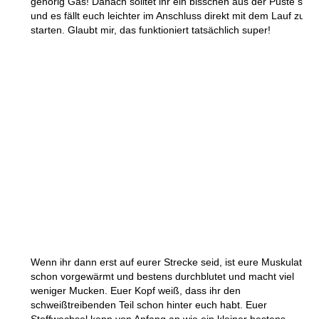
gehörig Gas! Danach solltet ihr ein bisschen aus der Puste sein
und es fällt euch leichter im Anschluss direkt mit dem Lauf zu
starten. Glaubt mir, das funktioniert tatsächlich super!
Wenn ihr dann erst auf eurer Strecke seid, ist eure Muskulatur
schon vorgewärmt und bestens durchblutet und macht viel
weniger Mucken. Euer Kopf weiß, dass ihr den
schweißtreibenden Teil schon hinter euch habt. Euer
Stoffwechsel kann von Anfang an wie ein kleiner bestens