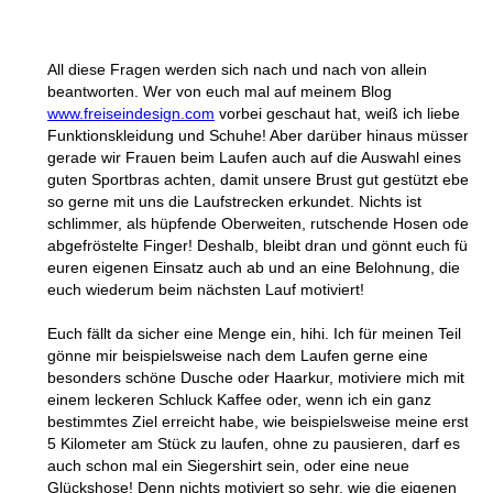
All diese Fragen werden sich nach und nach von allein
beantworten. Wer von euch mal auf meinem Blog
www.freiseindesign.com
vorbei geschaut hat, weiß ich liebe
Funktionskleidung und Schuhe! Aber darüber hinaus müssen
gerade wir Frauen beim Laufen auch auf die Auswahl eines
guten Sportbras achten, damit unsere Brust gut gestützt eben
so gerne mit uns die Laufstrecken erkundet. Nichts ist
schlimmer, als hüpfende Oberweiten, rutschende Hosen oder
abgefröstelte Finger! Deshalb, bleibt dran und gönnt euch für
euren eigenen Einsatz auch ab und an eine Belohnung, die
euch wiederum beim nächsten Lauf motiviert!
Euch fällt da sicher eine Menge ein, hihi. Ich für meinen Teil
gönne mir beispielsweise nach dem Laufen gerne eine
besonders schöne Dusche oder Haarkur, motiviere mich mit
einem leckeren Schluck Kaffee oder, wenn ich ein ganz
bestimmtes Ziel erreicht habe, wie beispielsweise meine ersten
5 Kilometer am Stück zu laufen, ohne zu pausieren, darf es
auch schon mal ein Siegershirt sein, oder eine neue
Glückshose! Denn nichts motiviert so sehr, wie die eigenen