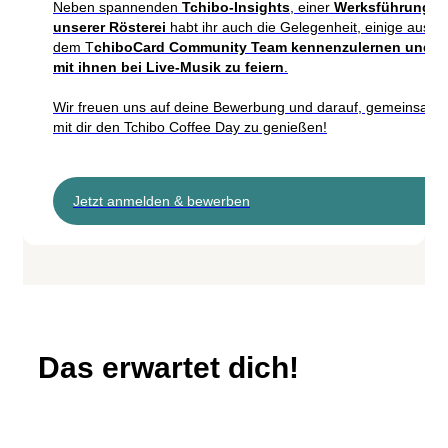
Neben spannenden
Tchibo-Insig
hts
, einer
Werksführung in
unserer Rösterei
habt ihr auch die Gelegenheit, einige aus
dem T
chiboCard Community Team kennenzulernen und
mit ihnen bei Live-Musik zu feiern
.
Wir freuen uns auf deine Bewerbung und darauf, gemeinsam
mit dir den Tchibo Coffee Day zu genießen!
Jetzt anmelden & bewerben
Das erwartet dich!