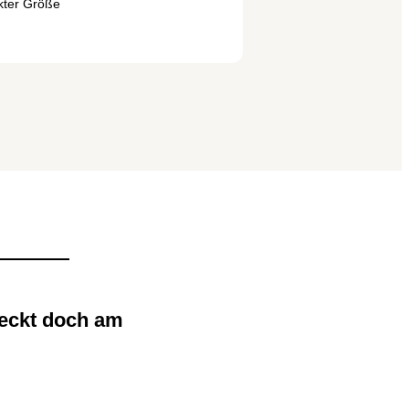
kter Größe
meckt doch am