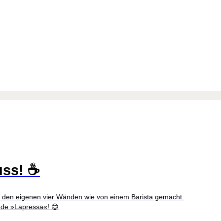
uss! ☕
n den eigenen vier Wänden wie von einem Barista gemacht.
nde »Lapressa«! 😊