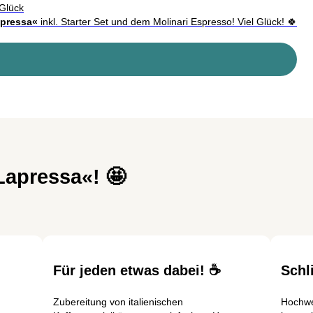
 Glück
apressa«
inkl. Starter Set und dem Molinari Espresso!
Viel Glück! 🍀
Lapressa«! 🤩
Für jeden etwas dabei! ☕
Schl
Zubereitung von italienischen
Hochwe