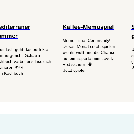
diterraner
Kaffee-Memospiel
ommer
Memo-Time, Community!
Diesen Monat so oft spielen
einfach geht das perfekte
U
wie ihr wollt und die Chance
mmergericht. Schau im
s
auf ein Esperto mini Lovely
hbuch vorbei uns lass dich
g
Red sichern! 🧠
pirieren!🐟☀️
J
Jetzt spielen
m Kochbuch