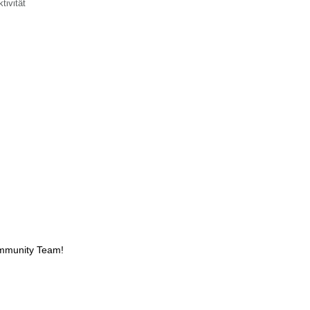
tivität
ommunity Team!