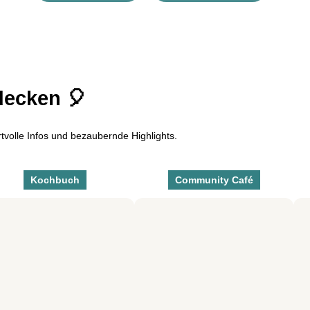
decken 🎈
ertvolle Infos und bezaubernde Highlights.
Kochbuch
Community Café