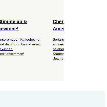
Stimme ab &
Cherry Vanilla
gewinne!
Americano
nsere neuen Kaffeebecher
Spritziger Mocktail trifft auf
ind da und du kannst einen
sonnengereifte Kirsche,
ewinnen!
belebende Zitrone und feine
etzt abstimmen!
Kräuternote. 🍒
Jetzt ausprobieren