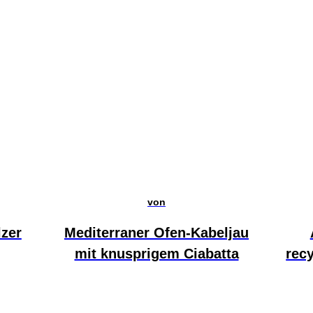
von
lzer
Mediterraner Ofen-Kabeljau
mit knusprigem Ciabatta
rec