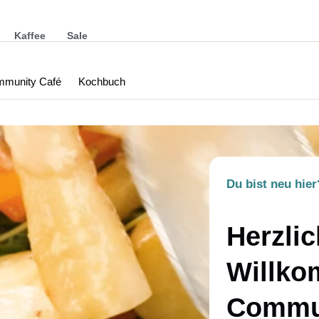
Kaffee
Sale
munity Café
Kochbuch
Du bist neu hier
Herzlic
Willko
Commu