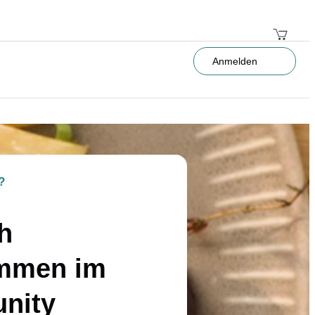
Anmelden
?
h
mmen im
nity