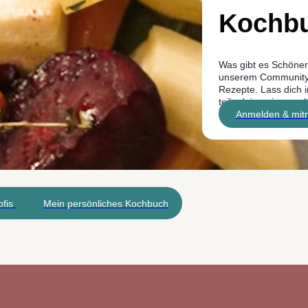
Kochb
Was gibt es Schönere
unserem Community 
Rezepte. Lass dich 
teile deine eigenen 
Anmelden & mi
fis
Mein persönliches Kochbuch