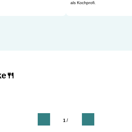
als Kochprofi.
ke🍴
1
/