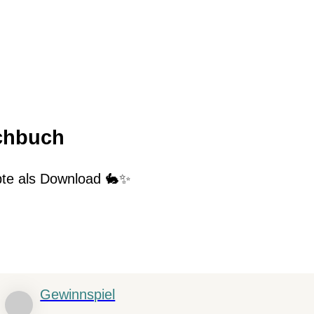
ochbuch
pte als Download 🐇✨
Gewinnspiel